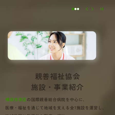
Next
Stop
1
親善福祉協会
施設・事業紹介
横浜市泉区
の国際親善総合病院を中心に、
医療・福祉を通じて地域を支える全7施設を運営し、