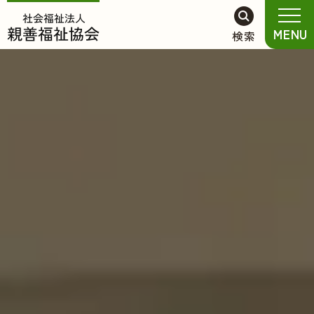
グ
本
フ
ロ
文
ッ
MENU
検索
ー
へ
タ
バ
ー
ル
へ
ナ
ビ
ゲ
ー
シ
ョ
ン
へ